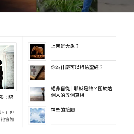
上帝是大象？
你為什麼可以相信聖經？
絕非盲從 | 耶穌是誰？關於這
個人的五個真相
限：認
神聖的接觸
吧。」但
，祂會如