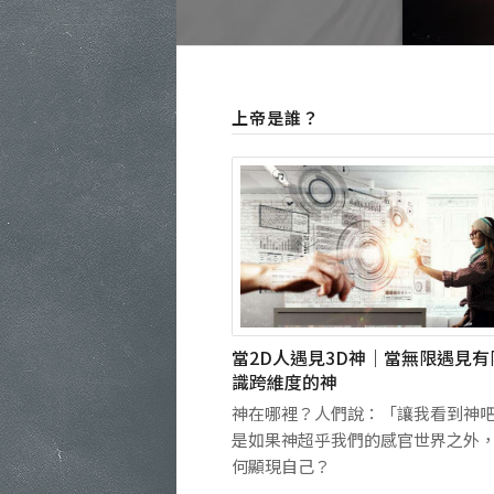
上帝是誰？
當2D人遇見3D神｜當無限遇見有
識跨維度的神
神在哪裡？人們說：「讓我看到神
是如果神超乎我們的感官世界之外
何顯現自己？