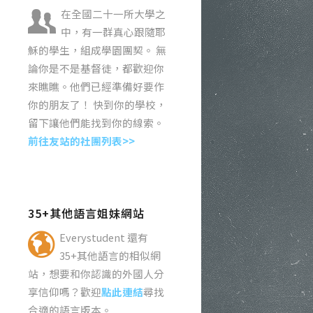
在全國二十一所大學之
中，有一群真心跟隨耶
穌的學生，組成學園團契。 無
論你是不是基督徒，都歡迎你
來瞧瞧。他們已經準備好要作
你的朋友了！ 快到你的學校，
留下讓他們能找到你的線索。
前往友站的社團列表>>
35+其他語言姐妹網站
Everystudent 還有
35+其他語言的相似網
站，想要和你認識的外國人分
享信仰嗎？歡迎
點此連結
尋找
合適的語言版本。