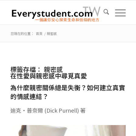
您現在的位置：
首頁
/
親密感
標籤存檔：
親密感
在性愛與親密感中尋覓真愛
為什麼親密關係總是失衡？如何建立真實
的情感連結？
迪克・普奈爾 (Dick Purnell) 著